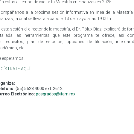
ún estás a tiempo de iniciar tu Maestría en Finanzas en 2025!
ompáñanos a la próxima sesión informativa en línea de la Maestría
nanzas, la cual se llevará a cabo el 13 de mayo a las 19:00 h.
 esta sesión el director de la maestría, el Dr. Pólux Díaz, explicará de fo
tallada las herramientas que este programa te ofrece, así c
s requisitos, plan de estudios, opciones de titulación, intercam
adémico, etc.
e esperamos!
EGÍSTRATE AQUÍ
ganiza:
léfono:
(55) 5628 4000 ext. 2612
rreo Electrónico:
posgrados@itam.mx