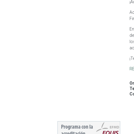
¡A
Ac
Fi
En
de
lo
ac
¡T
R
Or
Te
Co