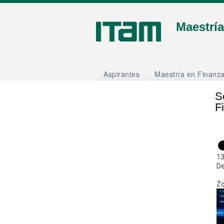
Maestrí
Aspirantes
Maestría en Finanz
S
F
13
De
Z